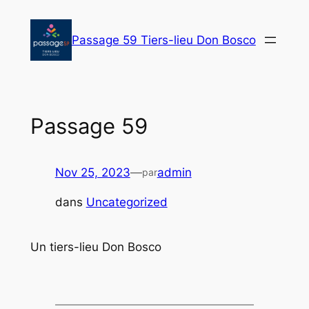
Aller
au
Passage 59 Tiers-lieu Don Bosco
contenu
Passage 59
Nov 25, 2023
—
admin
par
dans
Uncategorized
Un tiers-lieu Don Bosco